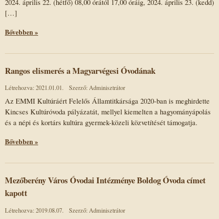
2024. április 22. (hétfő) 08,00 órától 17,00 óráig, 2024. április 23. (kedd)
[…]
Bővebben »
Rangos elismerés a Magyarvégesi Óvodának
Létrehozva: 2021.01.01.
Szerző: Adminisztrátor
Az EMMI Kultúráért Felelős Államtitkársága 2020-ban is meghirdette
Kincses Kultúróvoda pályázatát, mellyel kiemelten a hagyományápolás
és a népi és kortárs kultúra gyermek-közeli közvetítését támogatja.
Bővebben »
Mezőberény Város Óvodai Intézménye Boldog Óvoda címet
kapott
Létrehozva: 2019.08.07.
Szerző: Adminisztrátor