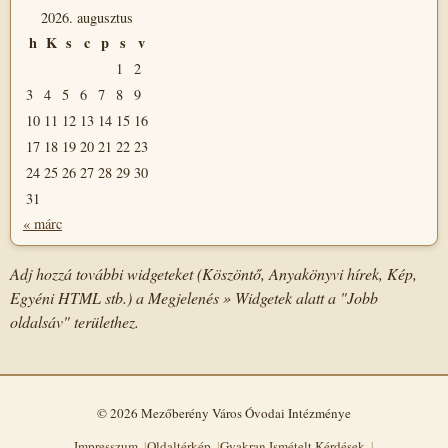
2026. augusztus
h
K
s
c
p
s
v
1
2
3
4
5
6
7
8
9
10
11
12
13
14
15
16
17
18
19
20
21
22
23
24
25
26
27
28
29
30
31
« márc
Adj hozzá további widgeteket (Köszöntő, Anyakönyvi hírek, Kép,
Egyéni HTML stb.) a Megjelenés » Widgetek alatt a "Jobb
oldalsáv" területhez.
© 2026 Mezőberény Város Óvodai Intézménye
Impresszum
Oldaltérkép
Gyakran Ismételt Kérdések