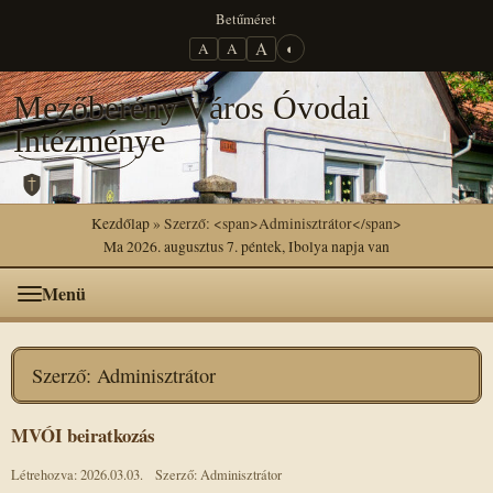
Betűméret
A
A
A
◐
Mezőberény Város Óvodai
Intézménye
Kezdőlap
» Szerző: <span>Adminisztrátor</span>
Ma 2026. augusztus 7. péntek, Ibolya napja van
Menü
Szerző:
Adminisztrátor
MVÓI beiratkozás
Létrehozva: 2026.03.03.
Szerző: Adminisztrátor