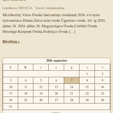
Létrehozva: 2019.02.14.
Szerző: Adminisztrátor
Mezőberény Város Óvodai Intézménye óvodáinak 2024. évi nyári
nyitvatartása Dátum Zárva tartó óvoda Ügyeletes óvoda -tól -ig 2024.
június 24. 2024. július 26. Magyarvégesi Óvoda,Csiribiri Óvoda
Mosolygó Központi Óvoda,Nefelejcs Óvoda […]
Bővebben »
2026. augusztus
h
K
s
c
p
s
v
1
2
3
4
5
6
7
8
9
10
11
12
13
14
15
16
17
18
19
20
21
22
23
24
25
26
27
28
29
30
31
« márc