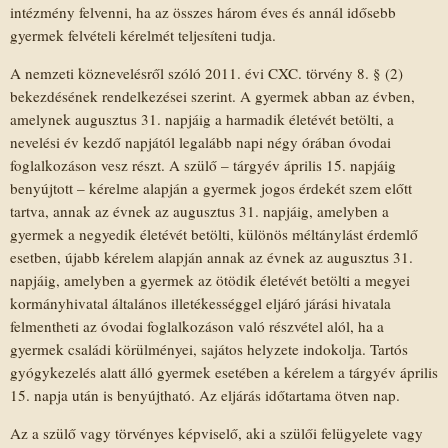
intézmény felvenni, ha az összes három éves és annál idősebb
gyermek felvételi kérelmét teljesíteni tudja.
A nemzeti köznevelésről szóló 2011. évi CXC. törvény 8. § (2)
bekezdésének rendelkezései szerint. A gyermek abban az évben,
amelynek augusztus 31. napjáig a harmadik életévét betölti, a
nevelési év kezdő napjától legalább napi négy órában óvodai
foglalkozáson vesz részt. A szülő – tárgyév április 15. napjáig
benyújtott – kérelme alapján a gyermek jogos érdekét szem előtt
tartva, annak az évnek az augusztus 31. napjáig, amelyben a
gyermek a negyedik életévét betölti, különös méltánylást érdemlő
esetben, újabb kérelem alapján annak az évnek az augusztus 31.
napjáig, amelyben a gyermek az ötödik életévét betölti a megyei
kormányhivatal általános illetékességgel eljáró járási hivatala
felmentheti az óvodai foglalkozáson való részvétel alól, ha a
gyermek családi körülményei, sajátos helyzete indokolja. Tartós
gyógykezelés alatt álló gyermek esetében a kérelem a tárgyév április
15. napja után is benyújtható. Az eljárás időtartama ötven nap.
Az a szülő vagy törvényes képviselő, aki a szülői felügyelete vagy