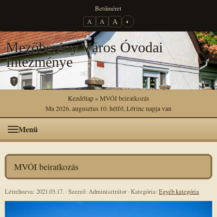
Betűméret
A
A
A
◐
Mezőberény Város Óvodai
Intézménye
Kezdőlap
» MVÓI beiratkozás
Ma 2026. augusztus 10. hétfő, Lőrinc napja van
Menü
MVÓI beiratkozás
Létrehozva: 2021.03.17.
·
Szerző: Adminisztrátor
·
Kategória:
Egyéb kategória