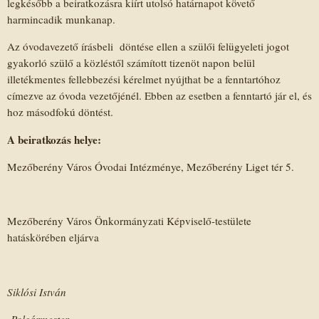
legkésőbb a beiratkozásra kiírt utolsó határnapot követő
harmincadik munkanap.
Az óvodavezető írásbeli döntése ellen a szülői felügyeleti jogot
gyakorló szülő a közléstől számított tizenöt napon belül
illetékmentes fellebbezési kérelmet nyújthat be a fenntartóhoz
címezve az óvoda vezetőjénél. Ebben az esetben a fenntartó jár el, és
hoz másodfokú döntést.
A beiratkozás helye:
Mezőberény Város Óvodai Intézménye, Mezőberény Liget tér 5.
Mezőberény Város Önkormányzati Képviselő-testülete
hatáskörében eljárva
Siklósi István
Polgármester