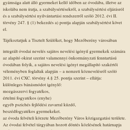
gyámsága alatt álló gyermeket kellő időben az óvodába, illetve az
iskolába nem íratja, a szabálysértésekről, a szabálysértési eljárásról
és a szabálysértési nyilvántartási rendszerről szóló 2012. évi II.
törvény 247. § (1) bekezdés a) pontja alapján szabálysértést követ
el.
Tájékoztatjuk a Tisztelt Szülőket, hogy Mezőberény városában
integrált óvodai nevelés sajátos nevelési igényű gyermekek számára
az alapító okirat szerint valamennyi önkormányzati fenntartású
óvodában folyik, a sajátos nevelési igényt megállapító szakértői
véleményben foglaltak alapján – a nemzeti köznevelésről szóló
2011. évi CXC. törvény 4.§ 25. pontja szerint – ellátja:
különleges bánásmódot igénylő:
mozgásszervi fogyatékos,
értelmi fogyatékos (enyhe)
egyéb pszichés fejlődési zavarral küzdő,
beszédfogyatékos gyermekeket.
az óvoda felvételi körzete Mezőberény Város közigazgatási területe.
Az óvodai felvétel tárgyában hozott döntés közlésének határnapja