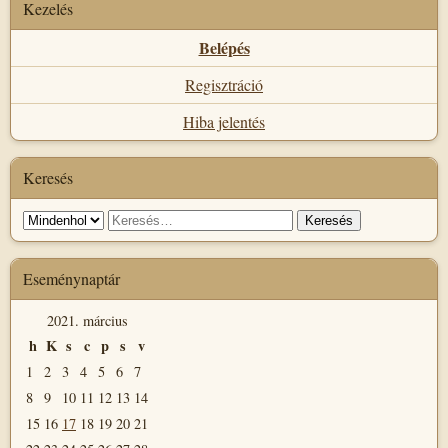
Kezelés
Belépés
Regisztráció
Hiba jelentés
Keresés
Keresés
Keresés:
helye
Eseménynaptár
2021. március
h
K
s
c
p
s
v
1
2
3
4
5
6
7
8
9
10
11
12
13
14
15
16
17
18
19
20
21