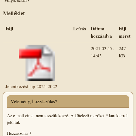
Melléklet
Fájl
Leírás
Dátum
Fájl
hozzáadva
méret
2021.03.17.
247
14:43
KB
Jelentkezési lap 2021-2022
Vélemény, hozzászólás?
Az e-mail címet nem tesszük közzé.
A kötelező mezőket
*
karakterrel
jelöltük
Hozzászólás
*