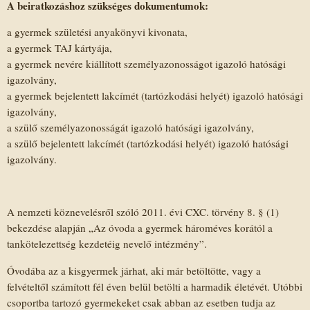
A beiratkozáshoz szükséges dokumentumok:
a gyermek születési anyakönyvi kivonata,
a gyermek TAJ kártyája,
a gyermek nevére kiállított személyazonosságot igazoló hatósági
igazolvány,
a gyermek bejelentett lakcímét (tartózkodási helyét) igazoló hatósági
igazolvány,
a szülő személyazonosságát igazoló hatósági igazolvány,
a szülő bejelentett lakcímét (tartózkodási helyét) igazoló hatósági
igazolvány.
A nemzeti köznevelésről szóló 2011. évi CXC. törvény 8. § (1)
bekezdése alapján „Az óvoda a gyermek hároméves korától a
tankötelezettség kezdetéig nevelő intézmény”.
Óvodába az a kisgyermek járhat, aki már betöltötte, vagy a
felvételtől számított fél éven belül betölti a harmadik életévét. Utóbbi
csoportba tartozó gyermekeket csak abban az esetben tudja az