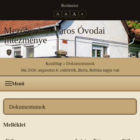
Betűméret
A
A
A
◐
Mezőberény Város Óvodai
Intézménye
Kezdőlap
» Dokumentumok
Ma 2026. augusztus 6. csütörtök, Berta, Bettina napja van
Menü
Dokumentumok
Melléklet