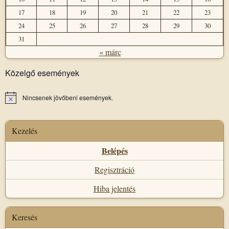
17
18
19
20
21
22
23
24
25
26
27
28
29
30
31
« márc
Közelgő események
Nincsenek jövőbeni események.
Notice
Kezelés
Belépés
Regisztráció
Hiba jelentés
Keresés