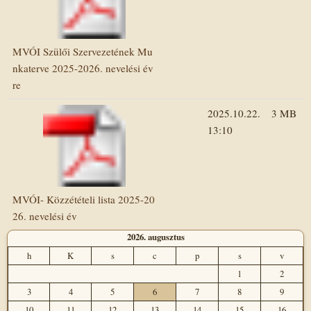
MVÓI Szülői Szervezetének Mu
nkaterve 2025-2026. nevelési év
re
2025.10.22.
3 MB
13:10
MVÓI- Közzétételi lista 2025-20
26. nevelési év
2026. augusztus
h
K
s
c
p
s
v
1
2
3
4
5
6
7
8
9
10
11
12
13
14
15
16