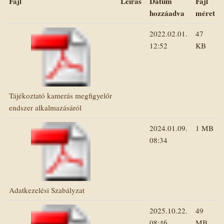
Fájl
Leírás
Dátum
Fájl
hozzáadva
méret
2022.02.01.
47
12:52
KB
Tájékoztató kamerás megfigyelőr
endszer alkalmazásáról
2024.01.09.
1 MB
08:34
Adatkezelési Szabályzat
2025.10.22.
49
08:46
MB