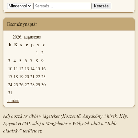
Keresés
Keresés:
helye
Eseménynaptár
2026. augusztus
h
K
s
c
p
s
v
1
2
3
4
5
6
7
8
9
10
11
12
13
14
15
16
17
18
19
20
21
22
23
24
25
26
27
28
29
30
31
« márc
Adj hozzá további widgeteket (Köszöntő, Anyakönyvi hírek, Kép,
Egyéni HTML stb.) a Megjelenés » Widgetek alatt a "Jobb
oldalsáv" területhez.