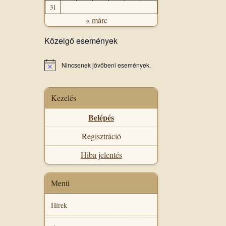
31
« márc
Közelgő események
Nincsenek jövőbeni események.
Notice
Kezelés
Belépés
Regisztráció
Hiba jelentés
Menü
Hírek