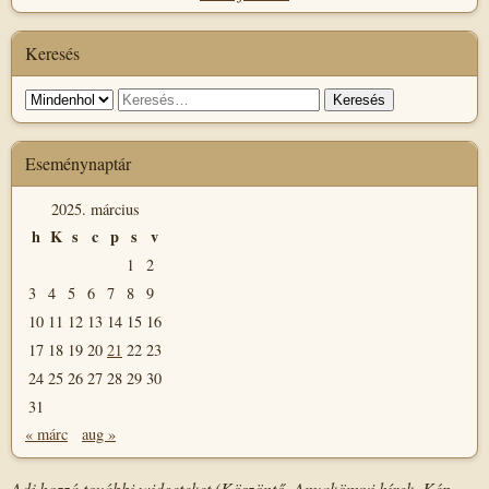
Keresés
Keresés
Keresés:
helye
Eseménynaptár
2025. március
h
K
s
c
p
s
v
1
2
3
4
5
6
7
8
9
10
11
12
13
14
15
16
17
18
19
20
21
22
23
24
25
26
27
28
29
30
31
« márc
aug »
Adj hozzá további widgeteket (Köszöntő, Anyakönyvi hírek, Kép,