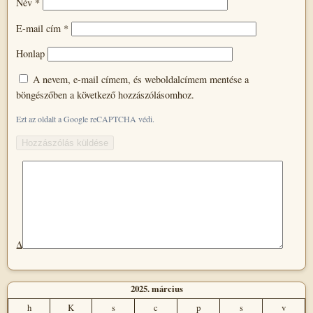
Név
*
E-mail cím
*
Honlap
A nevem, e-mail címem, és weboldalcímem mentése a
böngészőben a következő hozzászólásomhoz.
Ezt az oldalt a Google reCAPTCHA védi.
Δ
2025. március
h
K
s
c
p
s
v