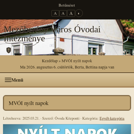
Betűméret
A
A
A
◐
Mezőberény Város Óvodai
Intézménye
Kezdőlap
» MVÓI nyílt napok
Ma 2026. augusztus 6. csütörtök, Berta, Bettina napja van
Menü
MVÓI nyílt napok
Létrehozva: 2025.03.21.
·
Szerző: Óvoda Központi
·
Kategória:
Egyéb kategória