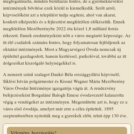
megfogalmazta, minden beruházás fontos, de a gyermeknevelési
intézmények bővítése ezek közül is kiemelkedik. Szólt arról,
képviselőként azt a települést tudja segíteni, ahol van akarat,
konkrét elképzelés és a fejlesztést megfelelően előkészítik. Ennek
megfelelően Mezőberénybe 2022 óta közel 1,8 milliárd forrás
érkezett. Ennek eredményeként nőtt a város megtartó képessége. Az
itt élő családok számára fontos, hogy folyamatosan fejlődjenek az
oktatási intézmények. Most a Magyarvégesi Óvoda nemcsak új
épülettel gazdagodott, hanem kerítéssel, parkolóval, továbbá az itt
dolgozókat kiszolgáló helyiségekkel is.
A nemzeti színű szalagot Dankó Béla országgyűlési képviselő,
Siklósi István polgármester és Kissné Wagner Mária Mezőberény
Város Óvodai Intézménye igazgatója vágta át. A rendezvény
befejezéseként Borguláné Balogh Emese óvodavezető kalauzolta
végig a vendégeket az intézményen. Megemlítette azt is, hogy ez a
város első óvodája, amelyet már erre a célra építettek. 1895
szeptemberében nyitották meg a gyerekek előtt, tehát épp 130 éve.
Vélemény, hozzászólás?