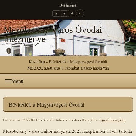
Betűméret
A
A
A
◐
Mezőberény Város Óvodai
Intézménye
Kezdőlap
» Bővítették a Magyarvégesi Óvodát
Ma 2026. augusztus 8. szombat, László napja van
Menü
Bővítették a Magyarvégesi Óvodát
Létrehozva: 2025.08.15.
·
Szerző: Adminisztrátor
·
Kategória:
Egyéb kategória
Mezőberény Város Önkormányzata 2025. szeptember 15-én tartotta