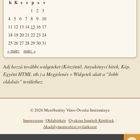
h
K
s
c
p
s
v
1
2
3
4
5
6
7
8
9
10
11
12
13
14
15
16
17
18
19
20
21
22
23
24
25
26
27
28
29
30
31
« márc
márc »
Adj hozzá további widgeteket (Köszöntő, Anyakönyvi hírek, Kép,
Egyéni HTML stb.) a Megjelenés » Widgetek alatt a "Jobb
oldalsáv" területhez.
© 2026 Mezőberény Város Óvodai Intézménye
Impresszum
Oldaltérkép
Gyakran Ismételt Kérdések
Akadálymentesítési nyilatkozat
Eszkö