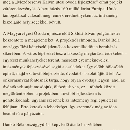
meg a „Mezőberényi Kálvin utcai óvoda fejlesztése” című projekt
zárórendezvényét. A beruházás 160 millió forint Európai Uniós
támogatással valósult meg, ennek eredményeként az intézmény
kiszolgáló helyiségekkel bővült.
A Magyarvégesi Óvoda új része előtt Siklósi István polgármester
köszöntötte a megjelenteket. A projektről elmondta, Dankó Béla
országgyűlési képviselő jelentősen közreműködött a beruházás
sikerében. A város lépéseket tesz a lakosság megtartása érdekében –
egyrészt munkahelyeket teremt, másrészt gyermeknevelési
intézmények fejlesztésével segíti a családokat. Így előbb bölcsődét
épített, majd ezt továbbfejlesztette, óvodát és iskolát újított fel. Az
önkormányzat fontosnak tartja, hogy olyan óvodája legyen, ahol az
óvónőknek saját mosdójuk, öltözőjük van, ez – többek között –
megtörtént ebben a projektben. További fejlesztésen is
gondolkodnak, ugyanis szeretnék az intézmény régi épületét is
felújítani. Erre keresik a lehetőséget, így szeretnék még az idén
beadni rá a pályázatot.
Dankó Béla országgyűlési képviselő átadó beszédében